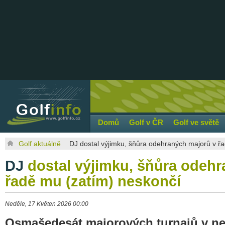
Domů
Golf v ČR
Golf ve světě
Golf aktuálně
DJ dostal výjimku, šňůra odehraných majorů v ř
DJ
dostal výjimku, šňůra odehr
řadě mu (zatím) neskončí
Neděle, 17 Květen 2026 00:00
Osmašedesát majorových turnajů v nep