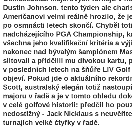
Dustin Johnson, tento týden ale char
Američanovi velmi reálně hrozilo, že 
po osmnácti letech skončí. Chyběl totiž
nadcházejícího PGA Championship, k
všechna jeho kvalifikační kritéria a vý
nakonec nad bývalým šampiónem Mas
slitovali a přidělili mu divokou kartu, 
v posledních letech na šňůře LIV Golf 
objeví. Pokud jde o aktuálního rekor
Scott, australský elegán totiž nastoup
majoru v řadě a je v tomto ohledu dok
v celé golfové historii: předčil ho pou
nedostižný - Jack Nicklaus s neuvěřite
turnajích velké čtyřky v řadě.