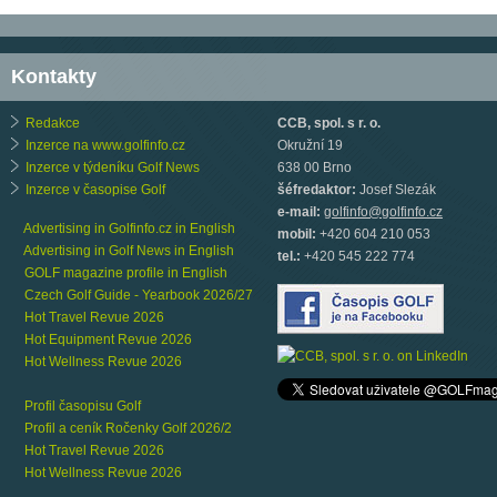
Kontakty
Redakce
CCB, spol. s r. o.
Inzerce na www.golfinfo.cz
Okružní 19
Inzerce v týdeníku Golf News
638 00 Brno
Inzerce v časopise Golf
šéfredaktor:
Josef Slezák
e-mail:
golfinfo@golfinfo.cz
Advertising in Golfinfo.cz in English
mobil:
+420 604 210 053
Advertising in Golf News in English
tel.:
+420 545 222 774
GOLF magazine profile in English
Czech Golf Guide - Yearbook 2026/27
Hot Travel Revue 2026
Hot Equipment Revue 2026
Hot Wellness Revue 2026
Profil časopisu Golf
Profil a ceník Ročenky Golf 2026/2
Hot Travel Revue 2026
Hot Wellness Revue 2026