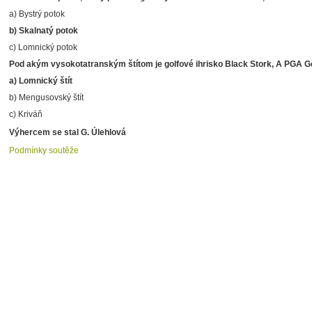
a) Bystrý potok
b) Skalnatý potok
c) Lomnický potok
Pod akým vysokotatranským štítom je golfové ihrisko Black Stork, A PGA G
a) Lomnický štít
b) Mengusovský štít
c) Kriváň
Výhercem se stal G. Úlehlová
Podmínky soutěže