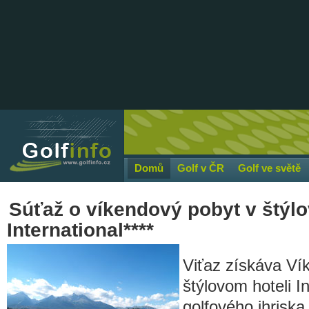
Domů
Golf v ČR
Golf ve světě
Súťaž o víkendový pobyt v štýlo
International****
Viťaz získáva Ví
štýlovom hoteli In
golfového ihriska