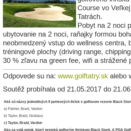
Course vo Veľkej
Tatrách.
Pobyt na 2 noci 
ubytovanie na 2 noci, raňajky formou boh
neobmedzený vstup do wellness centra, b
tréningové plochy (driving range, chipping
30 % zľavu na green fee, wifi a strážené 
Odpovede su na:
www.golftatry.sk
alebo 
Soutěž probíhala od 21.05.2017 do 21.0
Aké sú názvy jednotlivých 9 jamkových ihrísk v golfovom rezorte Black Sto
a) Palmer, Braid, Vardon
b) Taylor, Braid, Nicklaus
c) Taylor, Braid, Vardon
Ako sa volá potok, ktorý preteká golfovým ihriskom Black Stork, A PGA Gol