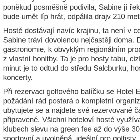
poněkud posměšně podivila, Sabine jí řekl
bude umět líp hrát, odpálila drajv 210 metr
Hosté dostávají navíc krajinu, ta není v c
Sabine tráví dovolenou nejčastěji doma. D
gastronomie, k obvyklým regionálním pro
z vlastní honitby. Ta je pro hosty tabu, c
minut je to odtud do středu Salcburku, hos
koncerty.
Při rezervaci golfového balíčku se Hotel 
požádání rád postará o kompletní organiza
ubytujete se a najdete své rezervované č
připravené. Všichni hoteloví hosté využív
klubech slevu na green fee až do výše 30
sportovní a uvolněná, ideální pro golfisty, k