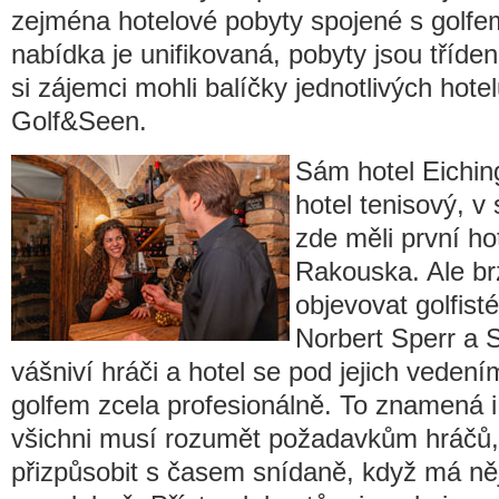
zejména hotelové pobyty spojené s golfe
nabídka je unifikovaná, pobyty jsou tříd
si zájemci mohli balíčky jednotlivých hote
Golf&Seen.
Sám hotel Eichin
hotel tenisový, 
zde měli první ho
Rakouska. Ale brz
objevovat golfist
Norbert Sperr a S
vášniví hráči a hotel se pod jejich vedení
golfem zcela profesionálně. To znamená 
všichni musí rozumět požadavkům hráčů,
přizpůsobit s časem snídaně, když má něj