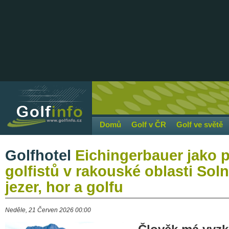
Domů
Golf v ČR
Golf ve světě
Golfhotel
Eichingerbauer jako 
golfistů v rakouské oblasti Sol
jezer, hor a golfu
Neděle, 21 Červen 2026 00:00