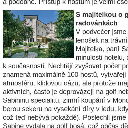
a podobně. Přístup k hostům je velmi oso
S majitelkou o g
radovánkách
V podvečer jsme s
lenošek na trávn
Majitelka, paní 
minulosti hotelu, 
k současnosti. Nechtějí zvyšovat počet p
znamená maximálně 100 hostů, vytvářejí j
atmosféru, klidovou oázu, ale protože ma
aktivních, často je doprovázejí na golf neb
Sabininu specialitu, zimní koupání v Mon
berou sekeru na vysekání díry v ledu, kd
což teď nebývá pokaždé). Poslechli jsme s
Sabine vydala na golf bosá, což občas děl