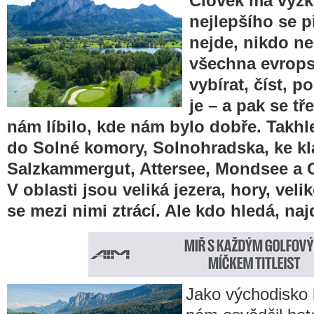
Člověk má vyzk
nejlepšího se p
nejde, nikdo ne
všechna evropsk
vybírat, číst, p
je – a pak se tř
nám líbilo, kde nám bylo dobře. Takhle 
do Solné komory, Solnohradska, ke kl
Salzkammergut, Attersee, Mondsee a G
V oblasti jsou veliká jezera, hory, velik
se mezi nimi ztrácí. Ale kdo hledá, naj
Jako východisko