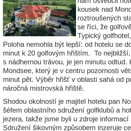
nám osvědčil hote
kousek nad Mond
roztroušených st
se říci, že golfov
Typický golfhotel
Poloha nemohla být lepší: od hotelu se 
minut k 20 golfovým hřištím. To nejbližš
s nádhernou trávou, je jen minutu odtud. 
Mondsee, který je v centru pozornosti vět
minut pět. Výběr hřišť v oblasti sahá od
náročná mistrovská hřiště.
Shodou okolností je majitel hotelu pan N
šéfem oblastního sdružení golfklubů a hot
jezera, takže jsme byli u zdroje informací 
Sdružení šikovným způsobem inzeruje cel