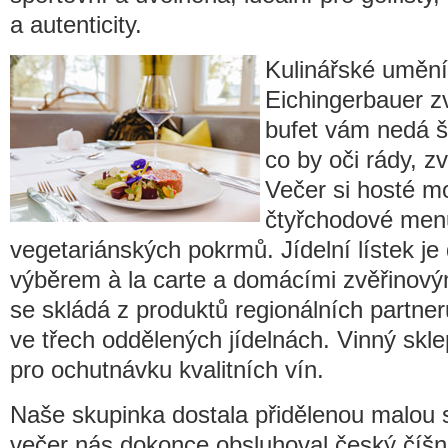
a autenticity.
Kulinářské umění
Eichingerbauer z
bufet vám nedá š
co by oči rády, z
Večer si hosté m
čtyřchodové men
vegetariánských pokrmů. Jídelní lístek j
výběrem à la carte a domácími zvěřinový
se skládá z produktů regionálních partne
ve třech oddělených jídelnách. Vinný skle
pro ochutnávku kvalitních vín.
Naše skupinka dostala přidělenou malou 
večer nás dokonce obsluhoval český číšník