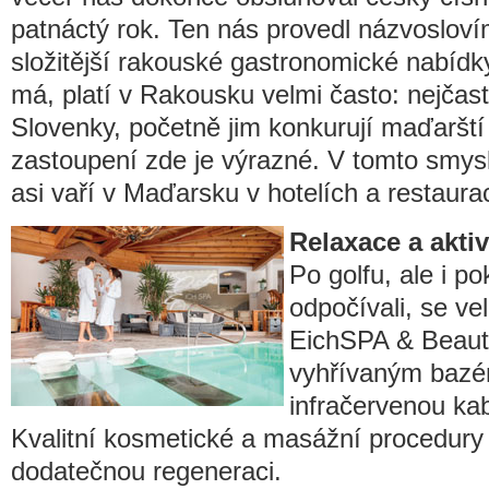
patnáctý rok. Ten nás provedl názvoslov
složitější rakouské gastronomické nabídk
má, platí v Rakousku velmi často: nejčastě
Slovenky, početně jim konkurují maďarští 
zastoupení zde je výrazné. V tomto smy
asi vaří v Maďarsku v hotelích a restaurac
Relaxace a akti
Po golfu, ale i po
odpočívali, se ve
EichSPA & Beauty
vyhřívaným bazé
infračervenou kab
Kvalitní kosmetické a masážní procedury 
dodatečnou regeneraci.