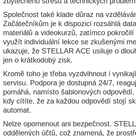
zbytečného stresu a technických problém
Společnost také klade důraz na vzděláván
Začátečníkům je k dispozici rozsáhlá da
materiálů a videokurzů, zatímco pokročil
využít individuální lekce se zkušenými me
ukazuje, že STELLAR ACE usiluje o dlouh
jen o krátkodobý zisk.
Kromě toho je třeba vyzdvihnout i vynika
servisu. Podpora je dostupná 24/7, reagu
pomáhá, namísto šablonových odpovědí. J
kdy cítíte, že za každou odpovědí stojí s
automat.
Nelze opomenout ani bezpečnost. STEL
oddělených účtů, což znamená, že prostře