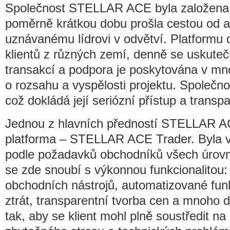
Společnost STELLAR ACE byla založena 
poměrně krátkou dobu prošla cestou od a
uznávanému lídrovi v odvětví. Platformu d
klientů z různých zemí, denně se uskutečň
transakcí a podpora je poskytována v mn
o rozsahu a vyspělosti projektu. Společnost
což dokládá její seriózní přístup a transp
Jednou z hlavních předností STELLAR AC
platforma – STELLAR ACE Trader. Byla vy
podle požadavků obchodníků všech úrovn
se zde snoubí s výkonnou funkcionalitou:
obchodních nástrojů, automatizované fun
ztrát, transparentní tvorba cen a mnoho 
tak, aby se klient mohl plně soustředit n