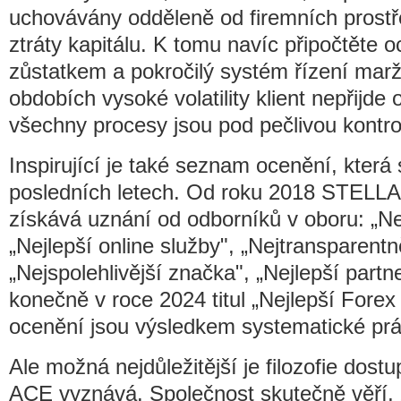
uchovávány odděleně od firemních prostře
ztráty kapitálu. K tomu navíc připočtěte
zůstatkem a pokročilý systém řízení marž
obdobích vysoké volatility klient nepřijde o
všechny procesy jsou pod pečlivou kontro
Inspirující je také seznam ocenění, která
posledních letech. Od roku 2018 STELL
získává uznání od odborníků v oboru: „Ne
„Nejlepší online služby", „Nejtransparentn
„Nejspolehlivější značka", „Nejlepší part
konečně v roce 2024 titul „Nejlepší Forex
ocenění jsou výsledkem systematické prá
Ale možná nejdůležitější je filozofie dos
ACE vyznává. Společnost skutečně věří,