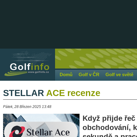
Domů
Golf v ČR
Golf ve světě
STELLAR
ACE recenze
Pátek, 28 Březen 2025 13:48
Když přijde řeč
obchodování, k
sekundě a prac