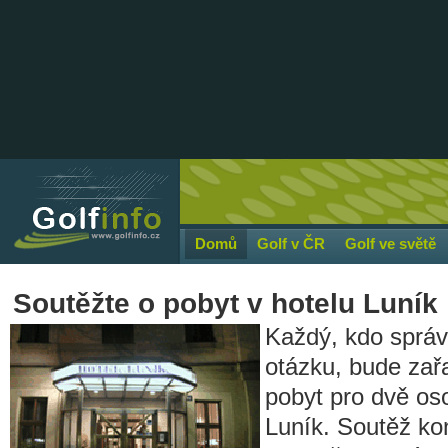
Domů
Golf v ČR
Golf ve světě
Soutěžte o pobyt v hotelu Luník
Každý, kdo správ
otázku, bude zař
pobyt pro dvě os
Luník. Soutěž kon